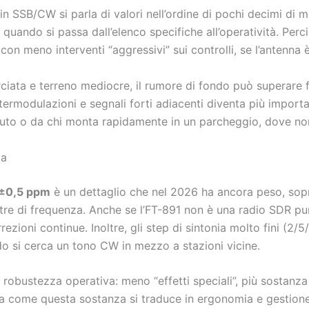
vi: in SSB/CW si parla di valori nell’ordine di pochi decimi di
uando si passa dall’elenco specifiche all’operatività. Perciò
e con meno interventi “aggressivi” sui controlli, se l’antenn
iata e terreno mediocre, il rumore di fondo può superare fa
ntermodulazioni e segnali forti adiacenti diventa più importan
uto o da chi monta rapidamente in un parcheggio, dove non 
ia
±0,5 ppm
è un dettaglio che nel 2026 ha ancora peso, sopra
stre di frequenza. Anche se l’FT-891 non è una radio SDR pura
rezioni continue. Inoltre, gli step di sintonia molto fini (2
o si cerca un tono CW in mezzo a stazioni vicine.
la robustezza operativa: meno “effetti speciali”, più sostanza
ia come questa sostanza si traduce in ergonomia e gestione