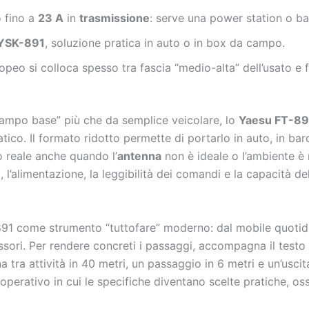
 fino a
23 A
in
trasmissione
: serve una power station o b
YSK-891
, soluzione pratica in auto o in box da campo.
peo si colloca spesso tra fascia “medio-alta” dell’usato e 
campo base” più che da semplice veicolare, lo
Yaesu FT-89
co. Il formato ridotto permette di portarlo in auto, in barc
 reale anche quando l’
antenna
non è ideale o l’ambiente è 
l’alimentazione, la leggibilità dei comandi e la capacità del 
891 come strumento “tuttofare” moderno: dal mobile quotidia
essori. Per rendere concreti i passaggi, accompagna il testo
a tra attività in 40 metri, un passaggio in 6 metri e un’usci
erativo in cui le specifiche diventano scelte pratiche, ossia