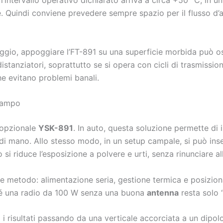
. Quindi conviene prevedere sempre spazio per il flusso d’a
gio, appoggiare l’FT-891 su una superficie morbida può osta
tanziatori, soprattutto se si opera con cicli di trasmissione 
e evitano problemi banali.
 campo
t opzionale
YSK-891
. In auto, questa soluzione permette di i
 di mano. Allo stesso modo, in un setup campale, si può inse
ò si riduce l’esposizione a polvere e urti, senza rinunciare al
iede metodo: alimentazione seria, gestione termica e posizio
ché una radio da 100 W senza una buona
antenna
resta solo 
risultati passando da una verticale accorciata a un dipolo