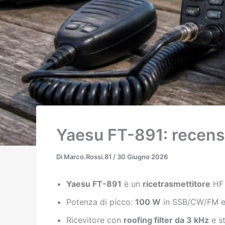
Yaesu FT-891: recensi
Di
Marco.Rossi.81
/
30 Giugno 2026
Yaesu FT-891
è un
ricetrasmettitore
HF 
Potenza di picco:
100 W
in SSB/CW/FM 
Ricevitore con
roofing filter da 3 kHz
e st