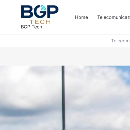
Vai
al
Home
Telecomunicazi
contenuto
BGP Tech
Telecomu