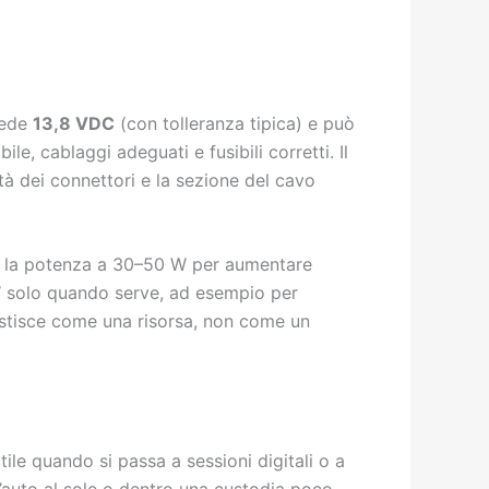
iede
13,8 VDC
(con tolleranza tipica) e può
le, cablaggi adeguati e fusibili corretti. Il
tà dei connettori e la sezione del cavo
ta la potenza a 30–50 W per aumentare
W solo quando serve, ad esempio per
estisce come una risorsa, non come un
tile quando si passa a sessioni digitali o a
n’auto al sole o dentro una custodia poco