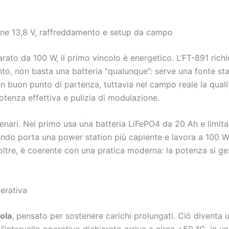
one 13,8 V, raffreddamento e setup da campo
ato da 100 W, il primo vincolo è energetico. L’FT-891 rich
nto, non basta una batteria “qualunque”: serve una fonte stabi
un buon punto di partenza, tuttavia nel campo reale la quali
otenza effettiva e pulizia di modulazione.
cenari. Nel primo usa una batteria LiFePO4 da 20 Ah e limi
condo porta una power station più capiente e lavora a 100 
oltre, è coerente con una pratica moderna: la potenza si g
erativa
ola
, pensato per sostenere carichi prolungati. Ciò diventa u
’intervallo operativo dichiarato arriva a circa +50 °C, in u