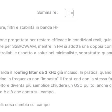
Sommaire :
e, filtri e stabilità in banda HF
zione progettata per restare efficace in condizioni reali, quin
one per SSB/CW/AM, mentre in FM si adotta una doppia conver
rollabile rispetto a soluzioni minimaliste, soprattutto quand
uarda il
roofing filter da 3 kHz
già incluso. In pratica, quan
cine in frequenza non “impasta” il front-end con la stessa fa
olto e diventa più semplice chiudere un QSO pulito, anche 
to è ciò che conta sul campo.
oli: cosa cambia sul campo