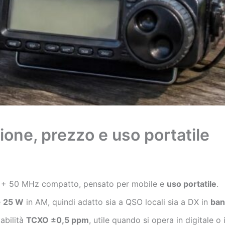
one, prezzo e uso portatile
+ 50 MHz compatto, pensato per mobile e
uso portatile
.
e
25 W
in AM, quindi adatto sia a QSO locali sia a DX in
ban
abilità
TCXO ±0,5 ppm
, utile quando si opera in digitale o 