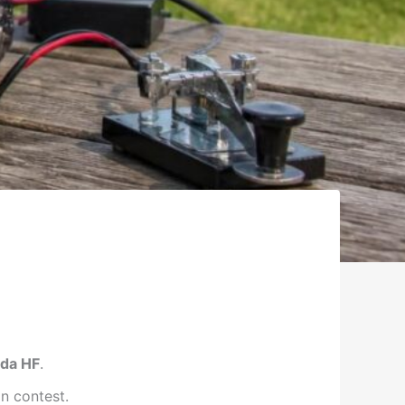
da HF
.
in contest.