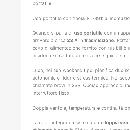
portatile.
Uso portatile con Yaesu FT-891: alimentazi
Quando si parla di
uso portatile
con un appar
arrivare a circa
23 A
in
trasmissione
. Perta
cavo di alimentazione fornito con fusibili è 
incidono su cadute di tensione e quindi su p
Luca, nel suo weekend tipo, pianifica due s
autonomia e ridurre stress termico. Nel se
chiamate brevi in SSB. Questo approccio, in
interruttore fisso.
Doppia ventola, temperatura e continuità op
La radio integra un sistema con
doppia vent
chiamate lunghe in FM sui 6 metri. Anche se l