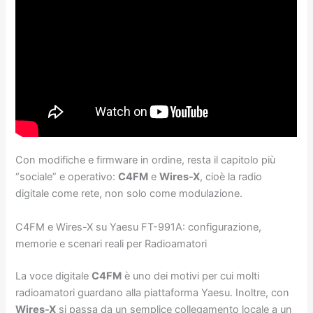
Con modifiche e firmware in ordine, resta il capitolo più
“sociale” e operativo:
C4FM
e
Wires-X
, cioè la radio
digitale come rete, non solo come modulazione.
C4FM e Wires-X su Yaesu FT-991A: configurazione,
memorie e scenari reali per Radioamatori
La voce digitale
C4FM
è uno dei motivi per cui molti
radioamatori guardano alla piattaforma Yaesu. Inoltre, con
Wires-X
si passa da un semplice collegamento locale a un