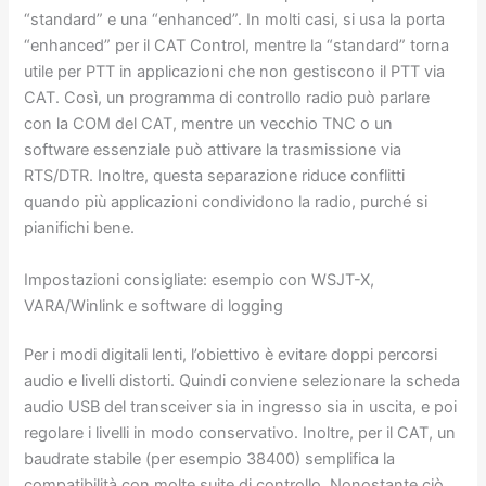
“standard” e una “enhanced”. In molti casi, si usa la porta
“enhanced” per il CAT Control, mentre la “standard” torna
utile per PTT in applicazioni che non gestiscono il PTT via
CAT. Così, un programma di controllo radio può parlare
con la COM del CAT, mentre un vecchio TNC o un
software essenziale può attivare la trasmissione via
RTS/DTR. Inoltre, questa separazione riduce conflitti
quando più applicazioni condividono la radio, purché si
pianifichi bene.
Impostazioni consigliate: esempio con WSJT-X,
VARA/Winlink e software di logging
Per i modi digitali lenti, l’obiettivo è evitare doppi percorsi
audio e livelli distorti. Quindi conviene selezionare la scheda
audio USB del transceiver sia in ingresso sia in uscita, e poi
regolare i livelli in modo conservativo. Inoltre, per il CAT, un
baudrate stabile (per esempio 38400) semplifica la
compatibilità con molte suite di controllo. Nonostante ciò,