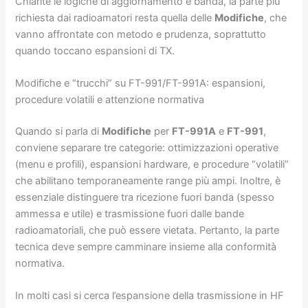
Chiarite le logiche di aggiornamento e banda, la parte più
richiesta dai radioamatori resta quella delle
Modifiche
, che
vanno affrontate con metodo e prudenza, soprattutto
quando toccano espansioni di TX.
Modifiche e “trucchi” su FT-991/FT-991A: espansioni,
procedure volatili e attenzione normativa
Quando si parla di
Modifiche
per
FT-991A
e
FT-991
,
conviene separare tre categorie: ottimizzazioni operative
(menu e profili), espansioni hardware, e procedure “volatili”
che abilitano temporaneamente range più ampi. Inoltre, è
essenziale distinguere tra ricezione fuori banda (spesso
ammessa e utile) e trasmissione fuori dalle bande
radioamatoriali, che può essere vietata. Pertanto, la parte
tecnica deve sempre camminare insieme alla conformità
normativa.
In molti casi si cerca l’espansione della trasmissione in HF