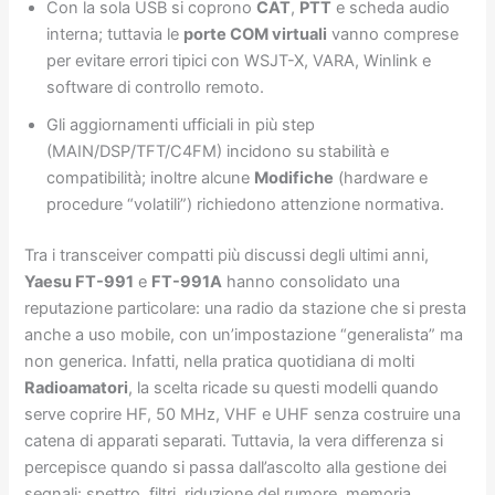
Con la sola USB si coprono
CAT
,
PTT
e scheda audio
interna; tuttavia le
porte COM virtuali
vanno comprese
per evitare errori tipici con WSJT-X, VARA, Winlink e
software di controllo remoto.
Gli aggiornamenti ufficiali in più step
(MAIN/DSP/TFT/C4FM) incidono su stabilità e
compatibilità; inoltre alcune
Modifiche
(hardware e
procedure “volatili”) richiedono attenzione normativa.
Tra i transceiver compatti più discussi degli ultimi anni,
Yaesu FT-991
e
FT-991A
hanno consolidato una
reputazione particolare: una radio da stazione che si presta
anche a uso mobile, con un’impostazione “generalista” ma
non generica. Infatti, nella pratica quotidiana di molti
Radioamatori
, la scelta ricade su questi modelli quando
serve coprire HF, 50 MHz, VHF e UHF senza costruire una
catena di apparati separati. Tuttavia, la vera differenza si
percepisce quando si passa dall’ascolto alla gestione dei
segnali: spettro, filtri, riduzione del rumore, memoria