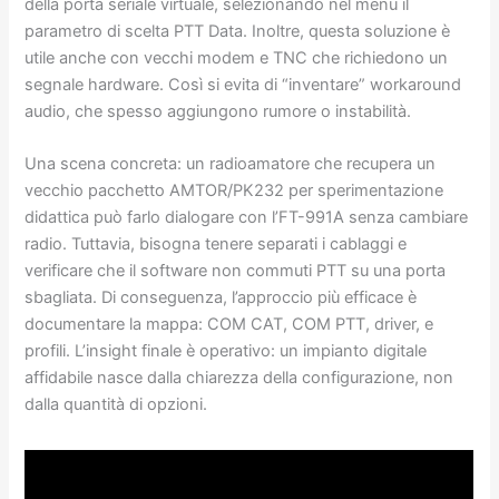
della porta seriale virtuale, selezionando nel menu il
parametro di scelta PTT Data. Inoltre, questa soluzione è
utile anche con vecchi modem e TNC che richiedono un
segnale hardware. Così si evita di “inventare” workaround
audio, che spesso aggiungono rumore o instabilità.
Una scena concreta: un radioamatore che recupera un
vecchio pacchetto AMTOR/PK232 per sperimentazione
didattica può farlo dialogare con l’FT-991A senza cambiare
radio. Tuttavia, bisogna tenere separati i cablaggi e
verificare che il software non commuti PTT su una porta
sbagliata. Di conseguenza, l’approccio più efficace è
documentare la mappa: COM CAT, COM PTT, driver, e
profili. L’insight finale è operativo: un impianto digitale
affidabile nasce dalla chiarezza della configurazione, non
dalla quantità di opzioni.