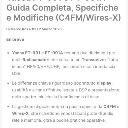
Guida Completa, Specifiche
e Modifiche (C4FM/Wires-X)
Di
Marco.Rossi.81
/
2 Marzo 2026
En breve
Yaesu FT-991
e
FT-991A
restano due riferimenti per
molti
Radioamatori
che cercano un
Transceiver
“tutto
in uno” HF/50/VHF/UHF, multimodo e con interfaccia
USB.
Le differenze chiave riguardano soprattutto
display
,
usabilità e alcune rifiniture legate a DSP e presentazione
dello spettro, più che la filosofia radio di base.
La gestione digitale moderna passa spesso da
C4FM
e
Wires-X
, che richiedono impostazioni pulite di audio,
rete e memoria, oltre a buone pratiche operative.