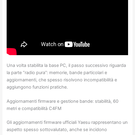
Una volta stabilita la base PC, il passo successivo riguarda
la parte “radio pura”: memorie, bande particolari e
aggiornamenti, che spesso risolvono incompatibilità e
aggiungono funzioni pratiche.
Aggiornamenti firmware e gestione bande: stabilità, 60
metri e compatibilità C4FM
Gli aggiornamenti firmware ufficiali Yaesu rappresentano un
aspetto spesso sottovalutato, anche se incidono