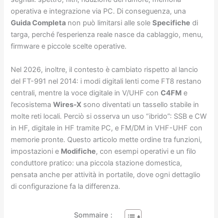
operativa e integrazione via PC. Di conseguenza, una
Guida Completa
non può limitarsi alle sole
Specifiche
di
targa, perché l’esperienza reale nasce da cablaggio, menu,
firmware e piccole scelte operative.
Nel 2026, inoltre, il contesto è cambiato rispetto al lancio
del FT-991 nel 2014: i modi digitali lenti come FT8 restano
centrali, mentre la voce digitale in V/UHF con
C4FM
e
l’ecosistema
Wires-X
sono diventati un tassello stabile in
molte reti locali. Perciò si osserva un uso “ibrido”: SSB e CW
in HF, digitale in HF tramite PC, e FM/DM in VHF-UHF con
memorie pronte. Questo articolo mette ordine tra funzioni,
impostazioni e
Modifiche
, con esempi operativi e un filo
conduttore pratico: una piccola stazione domestica,
pensata anche per attività in portatile, dove ogni dettaglio
di configurazione fa la differenza.
Sommaire :