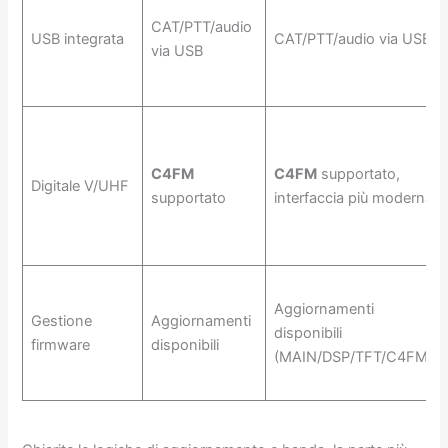
CAT/PTT/audio
USB integrata
CAT/PTT/audio via USB
via USB
C4FM
C4FM
supportato,
Digitale V/UHF
supportato
interfaccia più moderna
Aggiornamenti
Gestione
Aggiornamenti
disponibili
firmware
disponibili
(MAIN/DSP/TFT/C4FM)