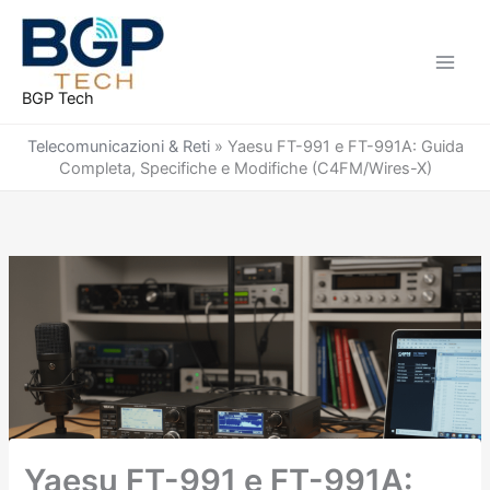
Vai
al
contenuto
BGP Tech
Telecomunicazioni & Reti
»
Yaesu FT-991 e FT-991A: Guida
Completa, Specifiche e Modifiche (C4FM/Wires-X)
Yaesu FT-991 e FT-991A: