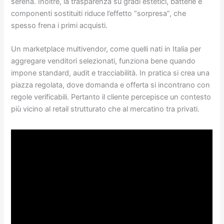
serena. Inoltre, la trasparenza su gradi estetici, batterie e
componenti sostituiti riduce l’effetto “sorpresa”, che
spesso frena i primi acquisti.
Un marketplace multivendor, come quelli nati in Italia per
aggregare venditori selezionati, funziona bene quando
impone standard, audit e tracciabilità. In pratica si crea una
piazza regolata, dove domanda e offerta si incontrano con
regole verificabili. Pertanto il cliente percepisce un contesto
più vicino al retail strutturato che al mercatino tra privati.