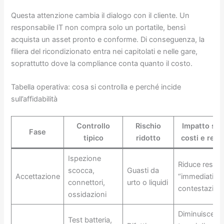
Questa attenzione cambia il dialogo con il cliente. Un
responsabile IT non compra solo un portatile, bensì
acquista un asset pronto e conforme. Di conseguenza, la
filiera del ricondizionato entra nei capitolati e nelle gare,
soprattutto dove la compliance conta quanto il costo.
Tabella operativa: cosa si controlla e perché incide
sull’affidabilità
Controllo
Rischio
Impatto su
Fase
tipico
ridotto
costi e resi
Ispezione
Riduce resi
scocca,
Guasti da
Accettazione
“immediati” e
connettori,
urto o liquidi
contestazioni
ossidazioni
Diminuisce
Test batteria,