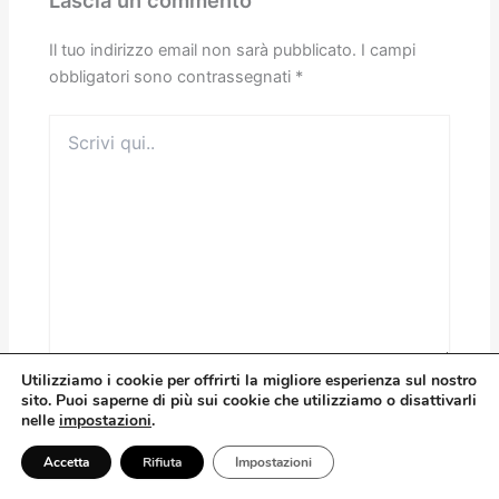
Lascia un commento
Il tuo indirizzo email non sarà pubblicato.
I campi
obbligatori sono contrassegnati
*
Scrivi
qui..
Utilizziamo
i
cookie per offrirti la migliore esperienza sul nostro
sito. Puoi saperne di più sui cookie che utilizziamo o disattivarli
Nome*
nelle
impostazioni
.
Accetta
Rifiuta
Impostazioni
Email*