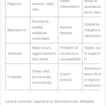
Difetti
tempi di
Diagnosi
sensori, radio,
intermittenti
assistenza
rete
post-vendita
Ricambi di
Stabilizza
qualità,
Rotture
Riparazione
margine e
saldature
ripetute
reputazione
controllate
Wipe sicuro,
Problemi di
Taglia i costi
Software
aggiornamenti,
sicurezza e
di supporto
test driver
compatibilità
IT
Abbassa il
Stress test,
Guasti
tasso di reso
Collaudo
prova audio,
precoci
e migliora le
connettività
recensioni
Lista di controllo: segnali di un Ricondizionato affidabile