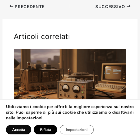
PRECEDENTE
SUCCESSIVO
Articoli correlati
Utilizziamo
i
cookie per offrirti la migliore esperienza sul nostro
sito. Puoi saperne di più sui cookie che utilizziamo o disattivarli
nelle
impostazioni
.
Radiomodem ERE e Packet Radio: I
Precursori delle Reti IT e Digitali
Accetta
Rifiuta
Impostazioni
Moderne