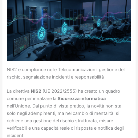
NIS2 e compliance nelle Telecomunicazioni: gestione del
rischio, segnalazione incidenti e responsabilità
La direttiva
NIS2
(UE 2022/2555) ha creato un quadro
comune per innalzare la
Sicurezza informatica
nell’Unione. Dal punto di vista pratico, la novità non sta
solo negli adempimenti, ma nel cambio di mentalità: si
richiede una gestione del rischio strutturata, misure
verificabili e una capacità reale di risposta e notifica degli
incidenti.