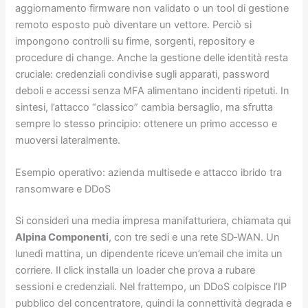
aggiornamento firmware non validato o un tool di gestione
remoto esposto può diventare un vettore. Perciò si
impongono controlli su firme, sorgenti, repository e
procedure di change. Anche la gestione delle identità resta
cruciale: credenziali condivise sugli apparati, password
deboli e accessi senza MFA alimentano incidenti ripetuti. In
sintesi, l’attacco “classico” cambia bersaglio, ma sfrutta
sempre lo stesso principio: ottenere un primo accesso e
muoversi lateralmente.
Esempio operativo: azienda multisede e attacco ibrido tra
ransomware e DDoS
Si consideri una media impresa manifatturiera, chiamata qui
Alpina Componenti
, con tre sedi e una rete SD‑WAN. Un
lunedì mattina, un dipendente riceve un’email che imita un
corriere. Il click installa un loader che prova a rubare
sessioni e credenziali. Nel frattempo, un DDoS colpisce l’IP
pubblico del concentratore, quindi la connettività degrada e