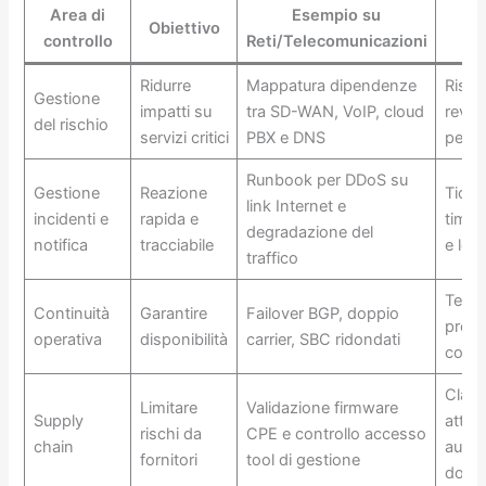
Area di
Esempio su
Ev
Obiettivo
controllo
Reti/Telecomunicazioni
t
Ridurre
Mappatura dipendenze
Risk r
Gestione
impatti su
tra SD-WAN, VoIP, cloud
revisi
del rischio
servizi critici
PBX e DNS
perio
Runbook per DDoS su
Gestione
Reazione
Ticke
link Internet e
incidenti e
rapida e
timeli
degradazione del
notifica
tracciabile
e log 
traffico
Test 
Continuità
Garantire
Failover BGP, doppio
prove
operativa
disponibilità
carrier, SBC ridondati
comm
Claus
Limitare
Validazione firmware
Supply
attes
rischi da
CPE e controllo accesso
chain
audit
fornitori
tool di gestione
dove 