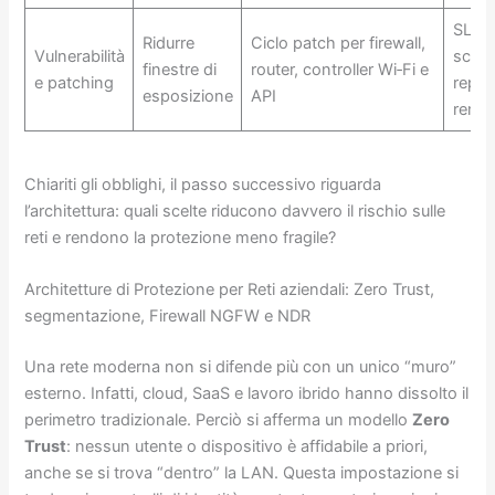
SLA d
Ridurre
Ciclo patch per firewall,
Vulnerabilità
scann
finestre di
router, controller Wi‑Fi e
e patching
repor
esposizione
API
remed
Chiariti gli obblighi, il passo successivo riguarda
l’architettura: quali scelte riducono davvero il rischio sulle
reti e rendono la protezione meno fragile?
Architetture di Protezione per Reti aziendali: Zero Trust,
segmentazione, Firewall NGFW e NDR
Una rete moderna non si difende più con un unico “muro”
esterno. Infatti, cloud, SaaS e lavoro ibrido hanno dissolto il
perimetro tradizionale. Perciò si afferma un modello
Zero
Trust
: nessun utente o dispositivo è affidabile a priori,
anche se si trova “dentro” la LAN. Questa impostazione si