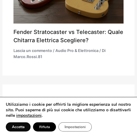
Fender Stratocaster vs Telecaster: Quale
Chitarra Elettrica Scegliere?
Lascia un commento
/
Audio Pro & Elettronica
/ Di
Marco.Rossi.81
Lascia un commento
Utilizziamo
i
cookie per offrirti la migliore esperienza sul nostro
sito. Puoi saperne di più sui cookie che utilizziamo o disattivarli
Il tuo indirizzo email non sarà pubblicato.
I campi
nelle
impostazioni
.
obbligatori sono contrassegnati
*
Accetta
Rifiuta
Impostazioni
Scrivi