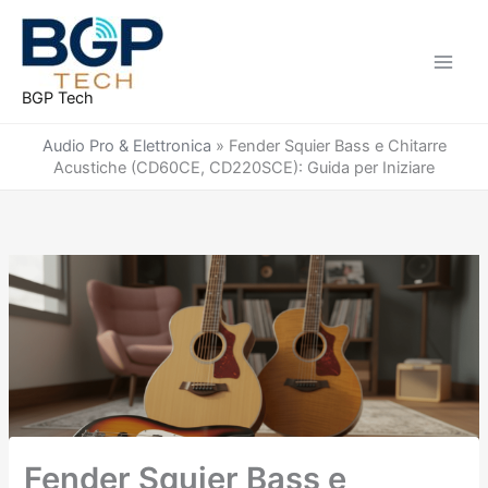
Vai
al
contenuto
BGP Tech
Audio Pro & Elettronica
»
Fender Squier Bass e Chitarre
Acustiche (CD60CE, CD220SCE): Guida per Iniziare
Fender Squier Bass e