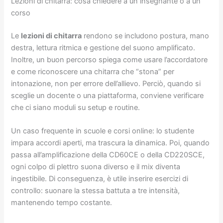
Lezioni di chitarra: cosa chiedere a un insegnante o a un
corso
Le
lezioni di chitarra
rendono se includono postura, mano
destra, lettura ritmica e gestione del suono amplificato.
Inoltre, un buon percorso spiega come usare l’accordatore
e come riconoscere una chitarra che “stona” per
intonazione, non per errore dell’allievo. Perciò, quando si
sceglie un docente o una piattaforma, conviene verificare
che ci siano moduli su setup e routine.
Un caso frequente in scuole e corsi online: lo studente
impara accordi aperti, ma trascura la dinamica. Poi, quando
passa all’amplificazione della CD60CE o della CD220SCE,
ogni colpo di plettro suona diverso e il mix diventa
ingestibile. Di conseguenza, è utile inserire esercizi di
controllo: suonare la stessa battuta a tre intensità,
mantenendo tempo costante.