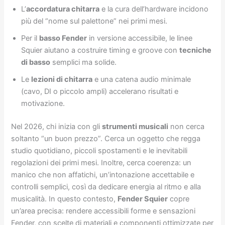
L’
accordatura chitarra
e la cura dell’hardware incidono
più del “nome sul palettone” nei primi mesi.
Per il
basso Fender
in versione accessibile, le linee
Squier aiutano a costruire timing e groove con
tecniche
di basso
semplici ma solide.
Le
lezioni di chitarra
e una catena audio minimale
(cavo, DI o piccolo ampli) accelerano risultati e
motivazione.
Nel 2026, chi inizia con gli
strumenti musicali
non cerca
soltanto “un buon prezzo”. Cerca un oggetto che regga
studio quotidiano, piccoli spostamenti e le inevitabili
regolazioni dei primi mesi. Inoltre, cerca coerenza: un
manico che non affatichi, un’intonazione accettabile e
controlli semplici, così da dedicare energia al ritmo e alla
musicalità. In questo contesto,
Fender Squier
copre
un’area precisa: rendere accessibili forme e sensazioni
Fender, con scelte di materiali e componenti ottimizzate per