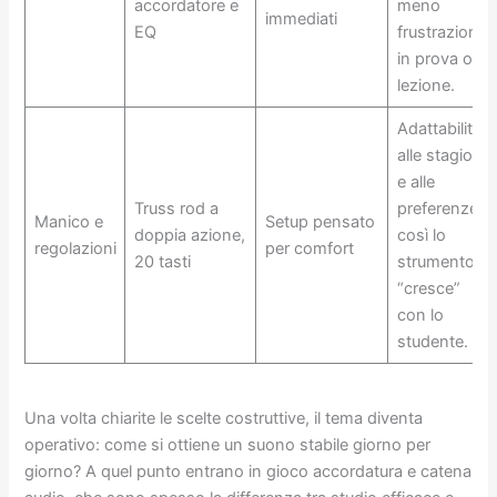
accordatore e
meno
immediati
EQ
frustrazione
in prova o
lezione.
Adattabilità
alle stagioni
e alle
Truss rod a
preferenze,
Manico e
Setup pensato
doppia azione,
così lo
regolazioni
per comfort
20 tasti
strumento
“cresce”
con lo
studente.
Una volta chiarite le scelte costruttive, il tema diventa
operativo: come si ottiene un suono stabile giorno per
giorno? A quel punto entrano in gioco accordatura e catena