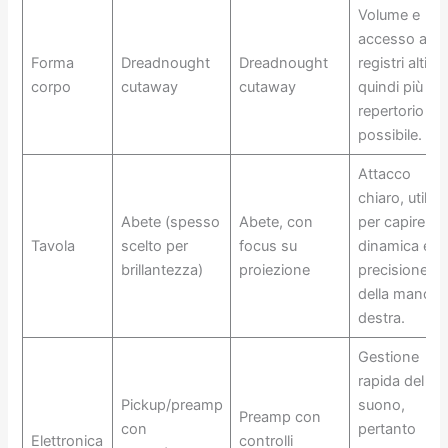
Volume e
accesso ai
Forma
Dreadnought
Dreadnought
registri alti,
corpo
cutaway
cutaway
quindi più
repertorio
possibile.
Attacco
chiaro, utile
Abete (spesso
Abete, con
per capire
Tavola
scelto per
focus su
dinamica e
brillantezza)
proiezione
precisione
della mano
destra.
Gestione
rapida del
Pickup/preamp
suono,
Preamp con
con
pertanto
Elettronica
controlli