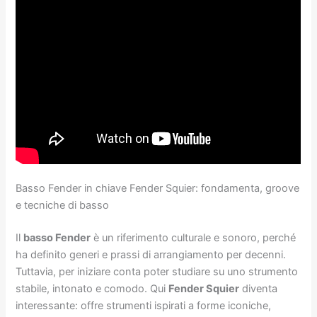
Basso Fender in chiave Fender Squier: fondamenta, groove
e tecniche di basso
Il
basso Fender
è un riferimento culturale e sonoro, perché
ha definito generi e prassi di arrangiamento per decenni.
Tuttavia, per iniziare conta poter studiare su uno strumento
stabile, intonato e comodo. Qui
Fender Squier
diventa
interessante: offre strumenti ispirati a forme iconiche,