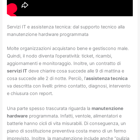
Servizi IT e assistenza tecnica: dal supporto tecnico alla
manutenzione hardware programmata
Molte organizzazioni acquistano bene e gestiscono male.
Quindi, il nodo diventa l’operatività: ticket, ricambi,
aggiornamenti e monitoraggio. Inoltre, un contratto di
servizi IT
deve chiarire cosa succede alle 9 di mattina e
cosa succede alle 2 di notte. Perciò, l’
assistenza tecnica
va descritta con livelli: primo contatto, diagnosi, intervento
e chiusura con report.
Una parte spesso trascurata riguarda la
manutenzione
hardware
programmata. Infatti, ventole, alimentatori e
batterie hanno cicli di vita misurabili. Di conseguenza, un
piano di sostituzione preventiva costa meno di un fermo
imprevisto. Inoltre, la manutenzione include anche “pulizia