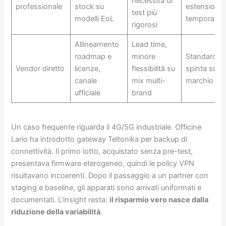
necessità di
professionale
stock su
estensioni
test più
modelli EoL
temporane
rigorosi
Allineamento
Lead time,
roadmap e
minore
Standardiz
Vendor diretto
licenze,
flessibilità su
spinta su u
canale
mix multi-
marchio
ufficiale
brand
Un caso frequente riguarda il 4G/5G industriale. Officine
Lario ha introdotto gateway Teltonika per backup di
connettività. Il primo lotto, acquistato senza pre-test,
presentava firmware eterogeneo, quindi le policy VPN
risultavano incoerenti. Dopo il passaggio a un partner con
staging e baseline, gli apparati sono arrivati uniformati e
documentati. L’insight resta:
il risparmio vero nasce dalla
riduzione della variabilità
.