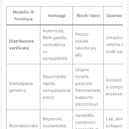
Modello di
Vantaggi
Rischi tipici
Quando ha
fornitura
Autenticità,
Prezzo
RMA gestito,
Infrastruttu
Distributore
iniziale
consulenza
critiche e p
verificato
talvolta più
su
multi-sede
alto
compatibilità
Origine
Disponibilità
incerta,
Acquisti non
Marketplace
rapida,
garanzie
e componen
generico
comparazione
frammentate,
accessori
prezzi
supporto
discontinuo
Variabilità
Risparmio,
Lab, ambient
condizioni,
Ricondizionato
sostenibilità,
sviluppo,